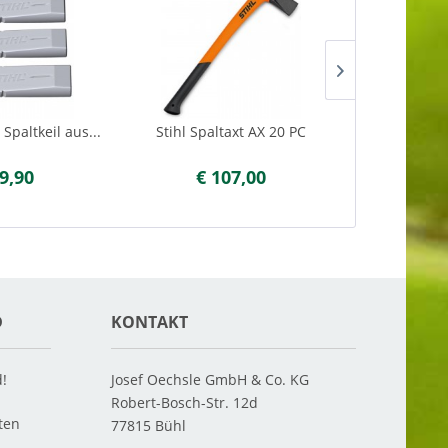
 Spaltkeil aus...
Stihl Spaltaxt AX 20 PC
Husqvarna S
9,90
€ 107,00
€ 
D
KONTAKT
d!
Josef Oechsle GmbH & Co. KG
Robert-Bosch-Str. 12d
ten
77815
Bühl