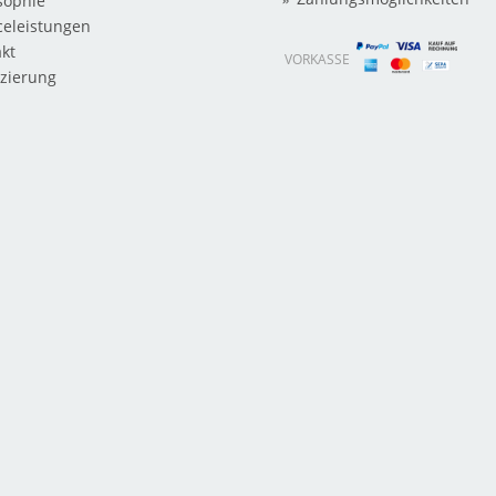
sophie
celeistungen
kt
VORKASSE
zierung