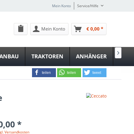
Mein Konto
Service/Hilfe
Mein Konto
€ 0,00 *

NANBAU
TRAKTOREN
ANHÄNGER
teilen
teilen
tweet
e
0,00 *
gl. Versandkosten