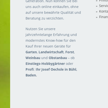
Philo
Generation. Nun können Sie bei
Servi
uns auch o
nline einkaufen, ohne
Konta
auf unsere bewährte Qualität und
Finan
Beratung zu verzichten.
Nutzen Sie unsere
jahrzehntelange Erfahrung und
modernstes Know-how für den
Kauf Ihrer neuen Geräte für
Garten
,
Landwirtschaft
,
Forst
,
Weinbau
und
Obstanbau
– ob
Einstiegs-Hobbygärtner
oder
Profi
:
Ihr Josef Oechsle in Bühl,
Baden.