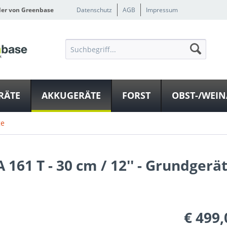
ler von Greenbase
Datenschutz
AGB
Impressum
RÄTE
AKKUGERÄTE
FORST
OBST-/WEI
ge
61 T - 30 cm / 12'' - Grundgerä
€ 499,