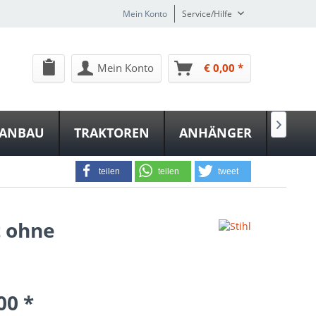
Mein Konto
Service/Hilfe
Mein Konto
€ 0,00 *

NANBAU
TRAKTOREN
ANHÄNGER
teilen
teilen
tweet
t ohne
00 *