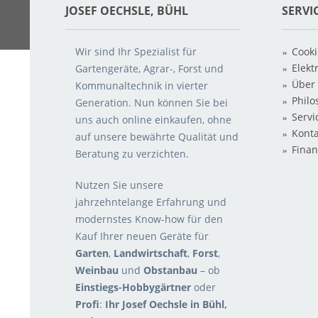
JOSEF OECHSLE, BÜHL
SERVI
Wir sind Ihr Spezialist für
Cooki
Elekt
Gartengeräte, Agrar-, Forst und
Über
Kommunaltechnik in vierter
Philo
Generation. Nun können Sie bei
Servi
uns auch o
nline einkaufen, ohne
Konta
auf unsere bewährte Qualität und
Finan
Beratung zu verzichten.
Nutzen Sie unsere
jahrzehntelange Erfahrung und
modernstes Know-how für den
Kauf Ihrer neuen Geräte für
Garten
,
Landwirtschaft
,
Forst
,
Weinbau
und
Obstanbau
– ob
Einstiegs-Hobbygärtner
oder
Profi
:
Ihr Josef Oechsle in Bühl,