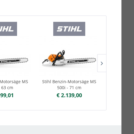
-Motorsäge MS
Stihl Benzin-Motorsäge MS
Stihl Benzi
- 63 cm
500i - 71 cm
500i
099,01
€ 2.139,00
€ 2