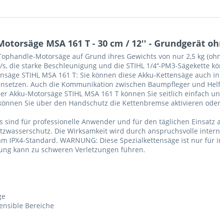
otorsäge MSA 161 T - 30 cm / 12'' - Grundgerät 
e Tophandle-Motorsäge auf Grund ihres Gewichts von nur 2,5 kg (ohn
, die starke Beschleunigung und die STIHL 1/4‘‘-PM3-Sägekette kön
ttensäge STIHL MSA 161 T: Sie können diese Akku-Kettensäge auch 
nsetzen. Auch die Kommunikation zwischen Baumpfleger und Helfe
er Akku-Motorsäge STIHL MSA 161 T können Sie seitlich einfach u
önnen Sie über den Handschutz die Kettenbremse aktivieren oder 
 sind für professionelle Anwender und für den täglichen Einsatz a
itzwasserschutz. Die Wirksamkeit wird durch anspruchsvolle inte
 am IPX4-Standard. WARNUNG: Diese Spezialkettensäge ist nur für 
dung kann zu schweren Verletzungen führen.
ge
ensible Bereiche