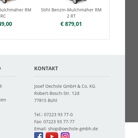
-Mulchmäher RM
Stihl Benzin-Mulchmäher RM
Stihl Benzi
 RC
2 RT
49,00
€ 879,01
€ 1
D
KONTAKT
d!
Josef Oechsle GmbH & Co. KG
Robert-Bosch-Str. 12d
ten
77815
Bühl
Tel.:
07223 93 77-0
Fax:
07223 93 77-77
Email:
shop