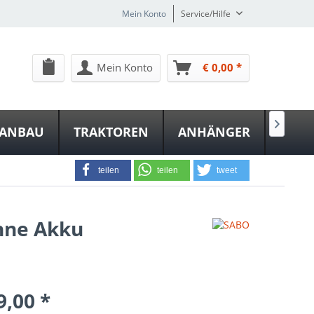
Mein Konto
Service/Hilfe
Mein Konto
€ 0,00 *

NANBAU
TRAKTOREN
ANHÄNGER
teilen
teilen
tweet
hne Akku
9,00 *