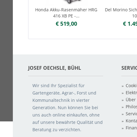
Honda Akku-Rasenmäher HRG
Del Morino Sic
416 XB PE -...
1
€ 519,00
€ 1.4
JOSEF OECHSLE, BÜHL
SERVI
Wir sind Ihr Spezialist für
Cooki
Elekt
Gartengeräte, Agrar-, Forst und
Über
Kommunaltechnik in vierter
Philo
Generation. Nun können Sie bei
Servi
uns auch o
nline einkaufen, ohne
Konta
auf unsere bewährte Qualität und
Finan
Beratung zu verzichten.