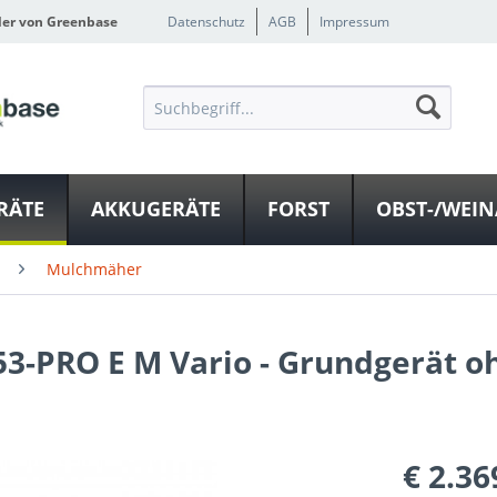
ler von Greenbase
Datenschutz
AGB
Impressum
RÄTE
AKKUGERÄTE
FORST
OBST-/WEI
Mulchmäher
3-PRO E M Vario - Grundgerät o
€ 2.36