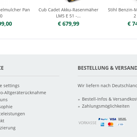
helmulcher Pan
Cub Cadet Akku-Rasenmäher
Stihl Benzin
00
LM5 E 51 -...
2
99,00
€ 679,99
€ 7
CE
BESTELLUNG & VERSAN
e settings
Wir liefern nach Deutschlan
ro-Altgeräterücknahme
Bestell-Infos & Versandkos
 uns
Zahlungsmöglichkeiten
sophie
celeistungen
kt
VORKASSE
zierung